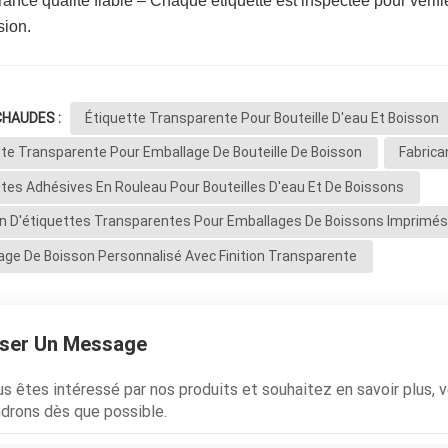
ance qualité fiable – Chaque étiquette est inspectée pour vérif
sion.
CHAUDES :
Étiquette Transparente Pour Bouteille D'eau Et Boisson
tte Transparente Pour Emballage De Bouteille De Boisson
Fabrica
ttes Adhésives En Rouleau Pour Bouteilles D'eau Et De Boissons
on D'étiquettes Transparentes Pour Emballages De Boissons Imprimé
age De Boisson Personnalisé Avec Finition Transparente
sser Un Message
us êtes intéressé par nos produits et souhaitez en savoir plus, v
drons dès que possible.