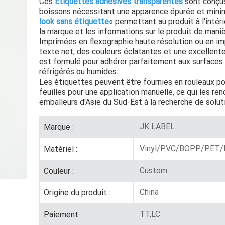
Ces
Étiquettes adhésives transparentes
sont conçus
boissons nécessitant une apparence épurée et minima
look sans étiquette
« permettant au produit à l'intéri
la marque et les informations sur le produit de mani
Imprimées en flexographie haute résolution ou en im
texte net, des couleurs éclatantes et une excellente 
est formulé pour adhérer parfaitement aux surface
réfrigérés ou humides.
Les étiquettes peuvent être fournies en rouleaux p
feuilles pour une application manuelle, ce qui les re
emballeurs d'Asie du Sud-Est à la recherche de solut
JK LABEL
Marque :
Vinyl/PVC/BOPP/PET/P
Matériel :
Custom
Couleur :
China
Origine du produit :
TT,LC
Paiement :