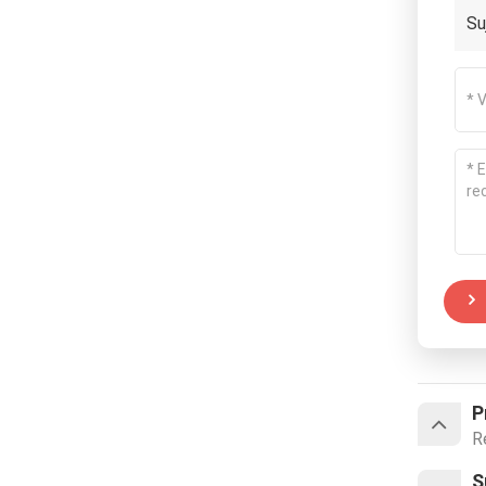
Su
P
R
S