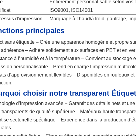
le
Entièrement personnalisable selon vos 
ificat
ISO9001, ISO14001
cessus d'impression
Marquage à chaud/à froid, gaufrage, imp
ctions principales
t sans étiquette – Crée une apparence homogène et propre sur 
 adhérence – Adhère solidement aux surfaces en PET et en ver
tance à l’humidité et à la température – Convient au stockage et 
ssion personnalisable – Prend en charge l’impression multicolore
ts d’approvisionnement flexibles – Disponibles en rouleaux et 
ction.
rquoi choisir notre transparent
Étiquet
ologie d’impression avancée – Garantit des détails nets et une 
 transparents de qualité supérieure – Matériaux haute transpar
tise sectorielle spécifique – Expérience dans la production d’
iales.