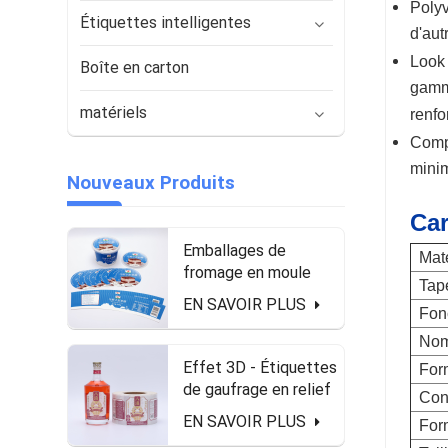
Polyv
Étiquettes intelligentes
d'aut
Look 
Boîte en carton
gamme
matériels
renfo
Compa
minim
Nouveaux Produits
Car
Emballages de
Maté
fromage en moule
Tap
EN SAVOIR PLUS
Fonc
Nom
Effet 3D - Étiquettes
For
de gaufrage en relief
Con
sous forme de rouleau
EN SAVOIR PLUS
Form
pour la bouteille