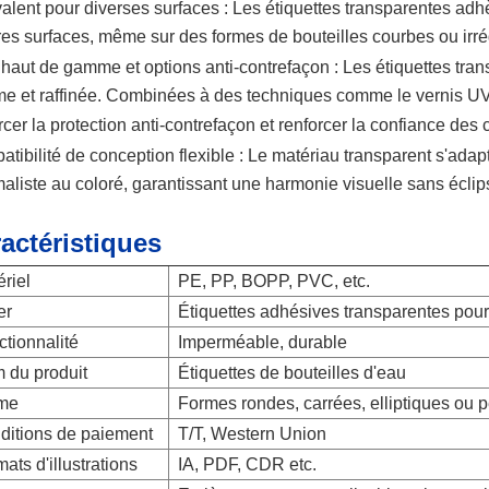
alent pour diverses surfaces :
Les étiquettes transparentes adhè
res surfaces, même sur des formes de bouteilles courbes ou irrég
haut de gamme et options anti-contrefaçon :
Les étiquettes tra
 et raffinée. Combinées à des techniques comme le vernis UV 
rcer la protection anti-contrefaçon et renforcer la confiance de
tibilité de conception flexible :
Le matériau transparent s'adapt
aliste au coloré, garantissant une harmonie visuelle sans éclip
actéristiques
riel
PE, PP, BOPP, PVC, etc.
er
Étiquettes adhésives transparentes pour
tionnalité
Imperméable, durable
 du produit
Étiquettes de bouteilles d'eau
me
Formes rondes, carrées, elliptiques ou 
ditions de paiement
T/T, Western Union
ats d'illustrations
IA, PDF, CDR etc.