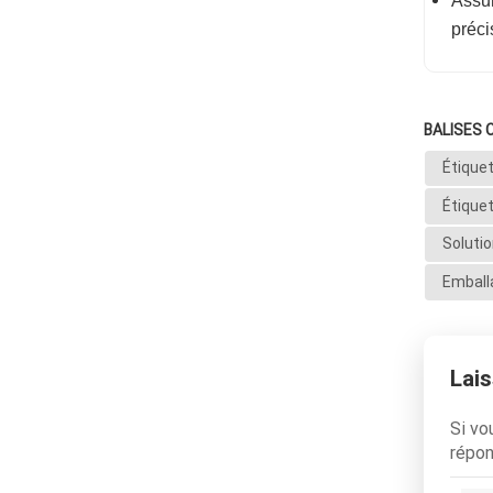
Assur
préci
BALISES 
Étique
Étique
Soluti
Emball
Lai
Si vo
répon