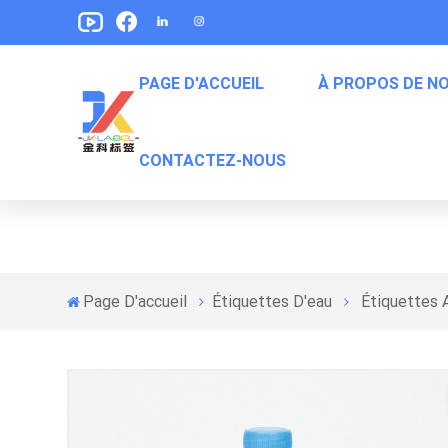
PAGE D'ACCUEIL
À PROPOS DE N
Étiquettes Adhésives Tr
CONTACTEZ-NOUS
Étiquette De Boisson Gazeuse
Étiquettes D'emballage Pour Animaux De Compagnie
Étiquettes D'emballage De Collation
Étiquettes D'emballage Des Aliments En Conserve
Page D'accueil
Étiquettes D'eau
Étiquettes 