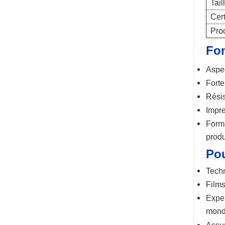
Tail
d'alcool
Cert
Pro
Fon
Aspec
Forte
Résis
Impre
Forma
produ
Pou
Techn
Films
Exper
mond