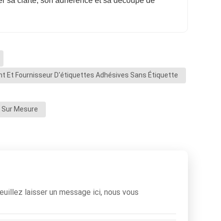
ier sa clarté, son adhérence et sa découpe de
nt Et Fournisseur D'étiquettes Adhésives Sans Étiquette
s Sur Mesure
euillez laisser un message ici, nous vous