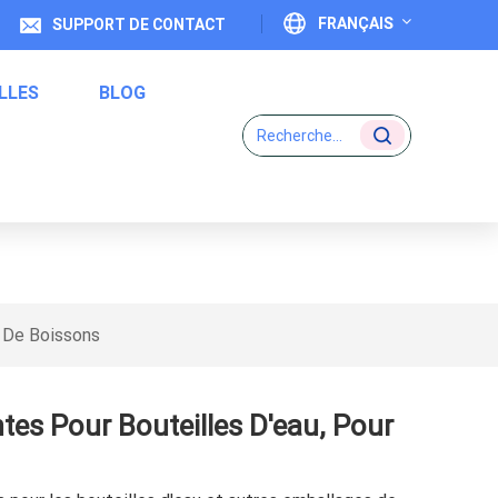
FRANÇAIS
SUPPORT DE CONTACT
LLES
BLOG
English
es D'eau, Pour Emballage
Français
Deutsch
Étiquettes De Code Un-À-Un
Italiano
Español
e De Boissons
Português
tes Pour Bouteilles D'eau, Pour
日本語
بالعربية