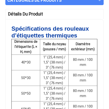
CATÉGORIES DE PRODUITS
Détails Du Produit
Spécifications des rouleaux
d'étiquettes thermiques
Dimensions de
Taille du noyau
Diamètre
l'étiquette (L ×
(pouces / mm)
extérieur (mm)
H, mm)
1" (25,4 mm) /
80 mm / 100
40*30
1,5" (38 mm) /
mm
3" (76 mm)
1" (25,4 mm) /
80 mm / 100
50*30
1,5" (38 mm) /
mm
3" (76 mm)
1" (25,4 mm) /
80 mm / 100
50*50
1,5" (38 mm) /
mm
3" (76 mm)
1" (25,4 mm) /
80 mm / 100
60*40
1,5" (38 mm) /