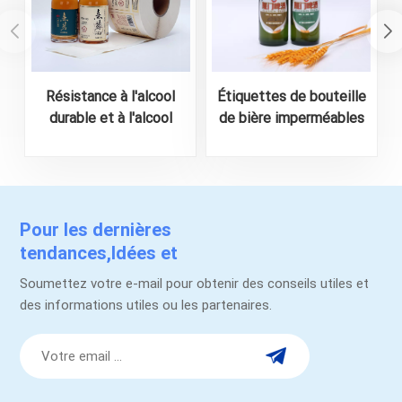
Résistance à l'alcool
Étiquettes de bouteille
E
durable et à l'alcool
de bière imperméables
personnalisé pour l'alcool
personnalisées - Designs
durables et accrocheurs
Pour les dernières
tendances,Idées et
promotions.
Soumettez votre e-mail pour obtenir des conseils utiles et
des informations utiles ou les partenaires.