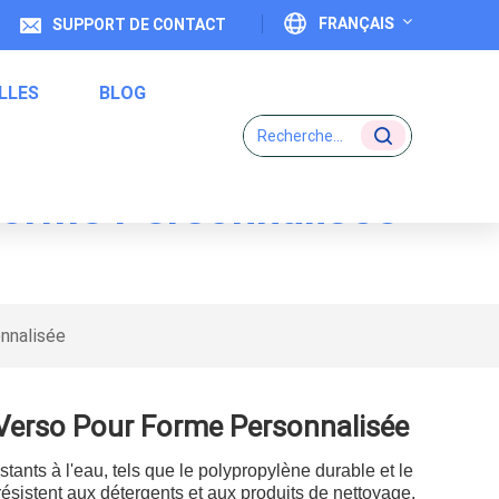
FRANÇAIS
SUPPORT DE CONTACT
LLES
BLOG
English
Français
 Forme Personnalisée
Deutsch
Étiquettes De Code Un-À-Un
Italiano
Español
nnalisée
Português
 Verso Pour Forme Personnalisée
日本語
stants à l'eau, tels que le polypropylène durable et le
بالعربية
résistent aux détergents et aux produits de nettoyage.