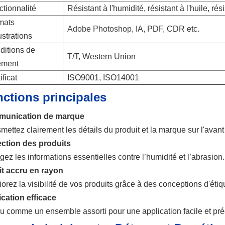
tionnalité
Résistant à l'humidité, résistant à l'huile, r
mats
Adobe Photoshop,
IA, PDF, CDR etc.
lustrations
ditions de
T/T, Western Union
ement
ificat
ISO9001, ISO14001
ctions principales
unication de marque
mettez clairement les détails du produit et la marque sur l'avant 
ection des produits
gez les informations essentielles contre l’humidité et l’abrasion.
it accru en rayon
orez la visibilité de vos produits grâce à des conceptions d'éti
cation efficace
 comme un ensemble assorti pour une application facile et préci