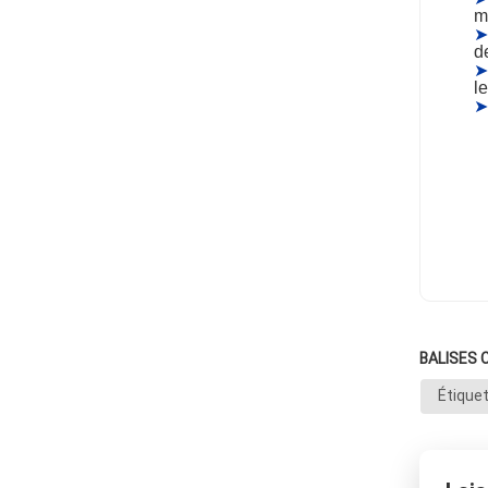
m
➤
de
➤
l
➤
BALISES 
Étiquet