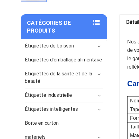
CATÉGORIES DE
Détai
PRODUITS
Nos é
Étiquettes de boisson
de vo
le ga
Étiquettes d'emballage alimentaire
reflè
Étiquettes de la santé et de la
beauté
Car
Étiquette industrielle
Nom
Étiquettes intelligentes
Tap
For
Boîte en carton
Tail
Maté
matériels