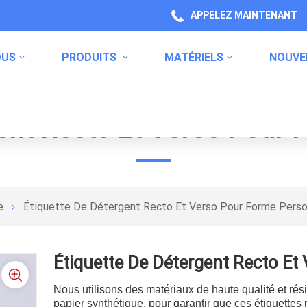
APPELEZ MAINTENANT
OUS
PRODUITS
MATÉRIELS
NOUVE
ent Recto Et Verso Pour
Étiquettes De Shampoing
Étiquettes De Lavage Du Corps
Étiquettes D'emballage Des Produits De Santé
Emballage De Produits De Cuisine
Étiquettes Des Produits Chimiques Ménagers
Étiquettes De Code-Barres
Étiquettes D'avertissement
e
Étiquette De Détergent Recto Et Verso Pour Forme Perso
Étiquette De Détergent Recto Et
Nous utilisons des matériaux de haute qualité et rési
papier synthétique, pour garantir que ces étiquettes 