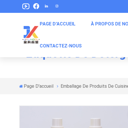
PAGE D'ACCUEIL
À PROPOS DE N
CONTACTEZ-NOUS
Étiquette De Déterg
Étiquette De Boisson Gazeuse
Étiquettes D'emballage Pour Animaux De Compagnie
Étiquettes D'emballage De Collation
Étiquettes D'emballage Des Aliments En Conserve
Page D'accueil
Emballage De Produits De Cuisin