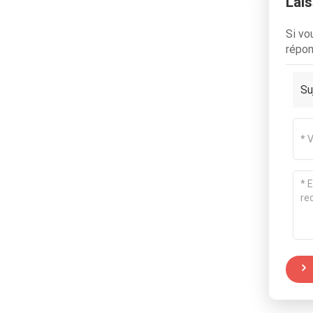
Lai
Si vo
répon
Su