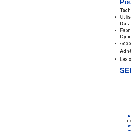
Pou
Tech
Utili
Durab
Fabri
Opti
Adapt
Adhé
Les o
SE
➤
ir
➤
➤