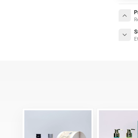
P
R
S
É