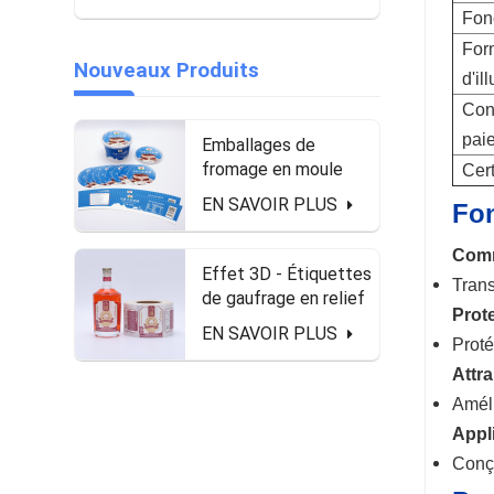
Fonc
For
Nouveaux Produits
d'il
Con
pai
Emballages de
fromage en moule
Cert
EN SAVOIR PLUS
Fon
Comm
Effet 3D - Étiquettes
Trans
de gaufrage en relief
Prot
sous forme de rouleau
EN SAVOIR PLUS
Proté
pour la bouteille
d'alcool
Attra
Améli
Appli
Conçu